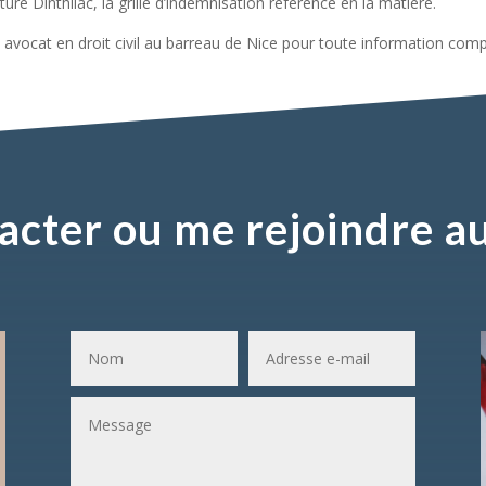
e Dinthilac, la grille d’indemnisation référence en la matière.
 avocat en droit civil au barreau de Nice pour toute information com
acter ou me rejoindre au