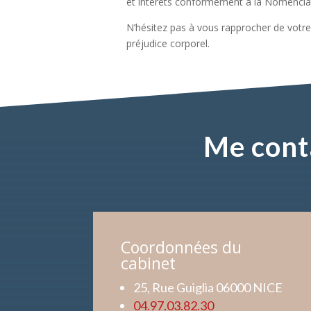
et intérêts conformément à la Nomenclatur
N’hésitez pas à vous rapprocher de votre
préjudice corporel.
Me cont
Coordonnées du
cabinet
25, Rue Guiglia 06000 NICE
04.97.03.82.30