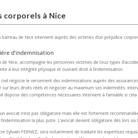
s corporels à Nice
u barreau de Nice intervient auprès des victimes d’un préjudice corpore
ière d’indemnisation
de Nice, accompagne les personnes victimes de tous types d’accidents
einte à leur intégrité physique et ouvrant droit à l’indemnisation.
it civil négocie le versement des indemnisations auprès des assurances.
r sur leurs droits réels et négocier au maximum ses indemnités. Interv
il dispose des compétences nécessaires Intervient à l’amiable si cel
 d’un avocat n’est pas obligatoire mais elle est fortement recommandé
l’indemnisation la plus juste. L’avocat devient obligatoire dès lors où 
aître Sylvain FERNEZ, sera notamment de traduire les expertises requi