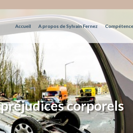
Accueil
A propos de Sylvain Fernez
Compétenc
 préjudices corporels