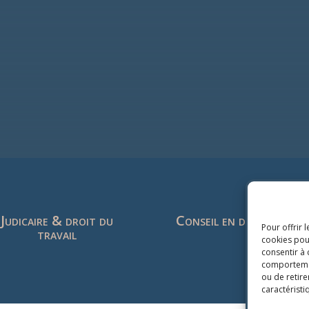
Judicaire & droit du
Conseil en droit du tra
Pour offrir 
travail
cookies pour
consentir à 
comportement
ou de retire
caractéristi